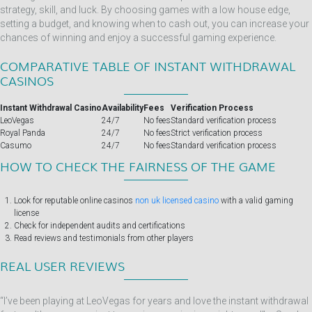
strategy, skill, and luck. By choosing games with a low house edge,
setting a budget, and knowing when to cash out, you can increase your
chances of winning and enjoy a successful gaming experience.
COMPARATIVE TABLE OF INSTANT WITHDRAWAL
CASINOS
Instant Withdrawal Casino
Availability
Fees
Verification Process
LeoVegas
24/7
No fees
Standard verification process
Royal Panda
24/7
No fees
Strict verification process
Casumo
24/7
No fees
Standard verification process
HOW TO CHECK THE FAIRNESS OF THE GAME
Look for reputable online casinos
non uk licensed casino
with a valid gaming
license
Check for independent audits and certifications
Read reviews and testimonials from other players
REAL USER REVIEWS
“I’ve been playing at LeoVegas for years and love the instant withdrawal