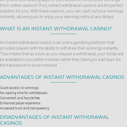
from online casinos? If so, instant withdrawal casinos are the perfect
solution for you. With these casinos, you can cash out your winnings
instantly, allowing you to enjoy your earnings without any delays.
WHAT IS AN INSTANT WITHDRAWAL CASINO?
An instant withdrawal casino is an online gambling platform that
provides players with the ability to withdraw their winnings instantly.
This means that as soon as you request a withdrawal, your funds will
be available to you within minutes rather than having to wait days for
the transaction to be processed.
ADVANTAGES OF INSTANT WITHDRAWAL CASINOS
Quick access to winnings
No waiting time for withdrawals
Convenient and hassle-free
Enhanced player experience
Increased trust and transparency
DISADVANTAGES OF INSTANT WITHDRAWAL
CASINOS