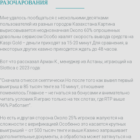
РАЗОЧАРОВАНИЯ
Мне удалось пообщаться с несколькими десятками
пользователей из разных городов Казахстана.Картина
вырисовывается неоднозначная.Около 60% опрошенных
довольны сервисом.Особо хвалят скорость вывода средств на
Kaspi Gold – деньги приходят за 15-20 минут.Для сравнения, в
некоторых других казино приходится ждать до 48 часов.
Вот что рассказал Арман К., менеджер из Астаны, играющий на
Slottica с 2023 года:
“Сначала отнесся скептически.Но после того как вывел первый
выигрыш в 85 тысяч тенге за 10 минут, отношение
поменялось.Главное – не гнаться за бонусами и внимательно
читать условия.Я играю только на тех слотах, где RTP выше
96%.Работает”.
Но есть и другая сторона.Около 25% игроков жалуются на
сложности с верификацией.Особенно это касается крупных
выигрышей – от 500 тысяч тенге и выше.Казино запрашивает
дополнительные документы, а обработка может затянуться на