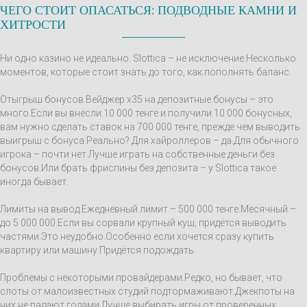
ЧЕГО СТОИТ ОПАСАТЬСЯ: ПОДВОДНЫЕ КАМНИ И
ХИТРОСТИ
Ни одно казино не идеально. Slottica – не исключение.Несколько
моментов, которые стоит знать до того, как пополнять баланс.
Отыгрыш бонусов.Вейджер x35 на депозитные бонусы – это
много.Если вы внесли 10 000 тенге и получили 10 000 бонусных,
вам нужно сделать ставок на 700 000 тенге, прежде чем выводить
выигрыш с бонуса.Реально? Для хайроллеров – да.Для обычного
игрока – почти нет.Лучше играть на собственные деньги без
бонусов.Или брать фриспины без депозита – у Slottica такое
иногда бывает.
Лимиты на вывод.Ежедневный лимит – 500 000 тенге.Месячный –
до 5 000 000.Если вы сорвали крупный куш, придётся выводить
частями.Это неудобно.Особенно если хочется сразу купить
квартиру или машину.Придётся подождать.
Проблемы с некоторыми провайдерами.Редко, но бывает, что
слоты от малоизвестных студий подтормаживают.Джекпоты на
них не падают годами.Лучше выбирать игры от проверенных