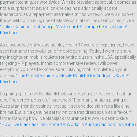
payment techniques worldwide. With its prevalent approval, it comes as
not a surprise that several on-line casinos additionally accept
Mastercard as a repayment alternative. In this write-up, we will discover
the benefits of making use of Mastercard at on-line casino sites, give a
“Online Casinos That Accept Mastercard: A Comprehensive Guide”
bővebben
As a seasoned online casino player with 17 years of experience, I have
seen firsthand the evolution of mobile gaming. Today, I want to share
my insights on mobile roulette for Android users in the USA, specifically
targeting VIP players. In this comprehensive review, I will cover
everything you need to know about playing mobile roulette on your
Android
“The Ultimate Guide to Mobile Roulette for Android USA VIP”
bővebben
Stepping up to a live blackjack table online, you see the dealer flash an
ace. The screen pops up: “Insurance?” For many punters playing at
Australian-friendly casinos, that split-second decision feels like a no-
brainer. But is it a genuine safety net or a trap dressed up as a favour?
Understanding how live blackjack insurance bet works casino-side
“How Live Blackjack Insurance Bet Works in Aussie Casinos”
bővebben
Are you tired of waiting days or even weeks to receive your winnings