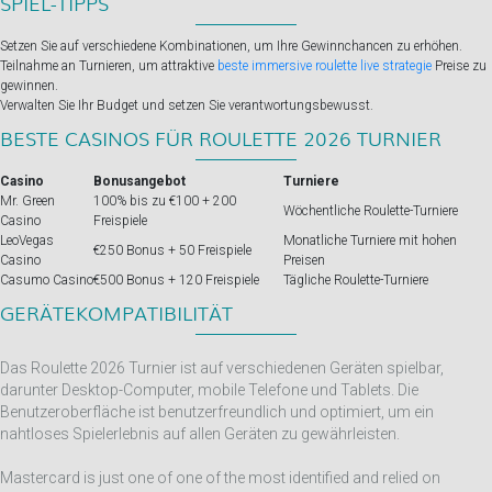
SPIEL-TIPPS
Setzen Sie auf verschiedene Kombinationen, um Ihre Gewinnchancen zu erhöhen.
Teilnahme an Turnieren, um attraktive
beste immersive roulette live strategie
Preise zu
gewinnen.
Verwalten Sie Ihr Budget und setzen Sie verantwortungsbewusst.
BESTE CASINOS FÜR ROULETTE 2026 TURNIER
Casino
Bonusangebot
Turniere
Mr. Green
100% bis zu €100 + 200
Wöchentliche Roulette-Turniere
Casino
Freispiele
LeoVegas
Monatliche Turniere mit hohen
€250 Bonus + 50 Freispiele
Casino
Preisen
Casumo Casino
€500 Bonus + 120 Freispiele
Tägliche Roulette-Turniere
GERÄTEKOMPATIBILITÄT
Das Roulette 2026 Turnier ist auf verschiedenen Geräten spielbar,
darunter Desktop-Computer, mobile Telefone und Tablets. Die
Benutzeroberfläche ist benutzerfreundlich und optimiert, um ein
nahtloses Spielerlebnis auf allen Geräten zu gewährleisten.
Mastercard is just one of one of the most identified and relied on