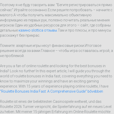
Поэтому я не буду говорить вам: “Бегите регистрироваться прямо
сейчас”.Играйте осознанно.Если решите попробовать – начните с
малого.А чтобы получить максимально объективную
информацию из первых рук, полезно почитать реальные мнения
игроков.Один из удобных ресурсов для этого – сайт, где собраны
детальные
казино slottica отзывы
.Там и про плюсы, и про минусы
расскажут без прикрас.
Помните: азартные игры несут финансовые риски.Итоговое
решение всегда за вами.Главное – чтобы игра оставалась игрой, а
не проблемой.
Are you a fan of online roulette and looking for the best bonuses in
India? Look no further! In this expert article, I will guide you through the
world of roulette bonuses in India fast, covering everything you need to
know to maximize your winnings and have an exciting gaming
experience. With 15 years of experience playing online roulette, I have
“Roulette Bonuses India Fast: A Comprehensive Guide”
bővebben
Roulette ist eines der beliebtesten Casinospiele weltweit, und das
Roulette 2026 Turnier verspricht, die Spielerfahrung auf ein neues Level
zu heben. Mit meiner 15-jährigen Erfahrung im Online-Roulette möchte