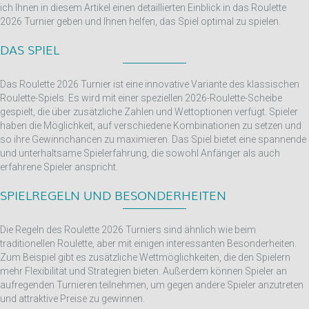
ich Ihnen in diesem Artikel einen detaillierten Einblick in das Roulette
2026 Turnier geben und Ihnen helfen, das Spiel optimal zu spielen.
DAS SPIEL
Das Roulette 2026 Turnier ist eine innovative Variante des klassischen
Roulette-Spiels. Es wird mit einer speziellen 2026-Roulette-Scheibe
gespielt, die über zusätzliche Zahlen und Wettoptionen verfügt. Spieler
haben die Möglichkeit, auf verschiedene Kombinationen zu setzen und
so ihre Gewinnchancen zu maximieren. Das Spiel bietet eine spannende
und unterhaltsame Spielerfahrung, die sowohl Anfänger als auch
erfahrene Spieler anspricht.
SPIELREGELN UND BESONDERHEITEN
Die Regeln des Roulette 2026 Turniers sind ähnlich wie beim
traditionellen Roulette, aber mit einigen interessanten Besonderheiten.
Zum Beispiel gibt es zusätzliche Wettmöglichkeiten, die den Spielern
mehr Flexibilität und Strategien bieten. Außerdem können Spieler an
aufregenden Turnieren teilnehmen, um gegen andere Spieler anzutreten
und attraktive Preise zu gewinnen.