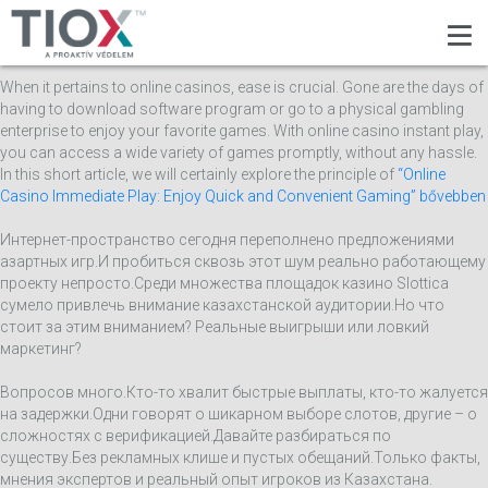
When it pertains to online casinos, ease is crucial. Gone are the days of
having to download software program or go to a physical gambling
enterprise to enjoy your favorite games. With online casino instant play,
you can access a wide variety of games promptly, without any hassle.
In this short article, we will certainly explore the principle of
“Online
Casino Immediate Play: Enjoy Quick and Convenient Gaming”
bővebben
Интернет-пространство сегодня переполнено предложениями
азартных игр.И пробиться сквозь этот шум реально работающему
проекту непросто.Среди множества площадок казино Slottica
сумело привлечь внимание казахстанской аудитории.Но что
стоит за этим вниманием? Реальные выигрыши или ловкий
маркетинг?
Вопросов много.Кто-то хвалит быстрые выплаты, кто-то жалуется
на задержки.Одни говорят о шикарном выборе слотов, другие – о
сложностях с верификацией.Давайте разбираться по
существу.Без рекламных клише и пустых обещаний.Только факты,
мнения экспертов и реальный опыт игроков из Казахстана.