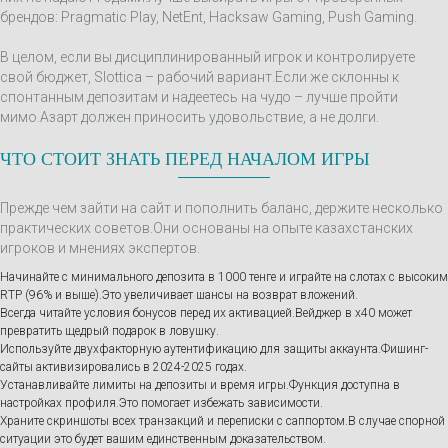
брендов: Pragmatic Play, NetEnt, Hacksaw Gaming, Push Gaming.
В целом, если вы дисциплинированный игрок и контролируете
свой бюджет, Slottica – рабочий вариант.Если же склонны к
спонтанным депозитам и надеетесь на чудо – лучше пройти
мимо.Азарт должен приносить удовольствие, а не долги.
ЧТО СТОИТ ЗНАТЬ ПЕРЕД НАЧАЛОМ ИГРЫ
Прежде чем зайти на сайт и пополнить баланс, держите несколько
практических советов.Они основаны на опыте казахстанских
игроков и мнениях экспертов.
Начинайте с минимального депозита в 1000 тенге и играйте на слотах с высоким
RTP (96% и выше).Это увеличивает шансы на возврат вложений.
Всегда читайте условия бонусов перед их активацией.Вейджер в x40 может
превратить щедрый подарок в ловушку.
Используйте двухфакторную аутентификацию для защиты аккаунта.Фишинг-
сайты активизировались в 2024-2025 годах.
Устанавливайте лимиты на депозиты и время игры.Функция доступна в
настройках профиля.Это помогает избежать зависимости.
Храните скриншоты всех транзакций и переписки с саппортом.В случае спорной
ситуации это будет вашим единственным доказательством.