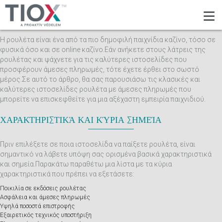
Η ρουλέτα είναι ένα από τα πιο δημοφιλή παιχνίδια καζίνο, τόσο σε
φυσικά όσο και σε online καζίνο.Εάν ανήκετε στους λάτρεις της
ρουλέτας και ψάχνετε για τις καλύτερες ιστοσελίδες που
προσφέρουν άμεσες πληρωμές, τότε έχετε έρθει στο σωστό
μέρος.Σε αυτό το άρθρο, θα σας παρουσιάσω τις κλασικές και
καλύτερες ιστοσελίδες ρουλέτα με άμεσες πληρωμές που
μπορείτε να επισκεφθείτε για μια αξέχαστη εμπειρία παιχνιδιού.
ΧΑΡΑΚΤΗΡΙΣΤΙΚΆ ΚΑΙ ΚΎΡΙΑ ΣΗΜΕΊΑ
Πριν επιλέξετε σε ποια ιστοσελίδα να παίξετε ρουλέτα, είναι
σημαντικό να λάβετε υπόψη σας ορισμένα βασικά χαρακτηριστικά
και σημεία.Παρακάτω παραθέτω μια λίστα με τα κύρια
χαρακτηριστικά που πρέπει να εξετάσετε:
Ποικιλία σε εκδόσεις ρουλέτας
Ασφάλεια και άμεσες πληρωμές
Υψηλά ποσοστά επιστροφής
Εξαιρετικός τεχνικός υποστήριξη