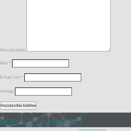
Hozzászólás
Név
*
E-mail cím
*
Honlap
BEJEGYZÉS NAVIGÁCIÓ