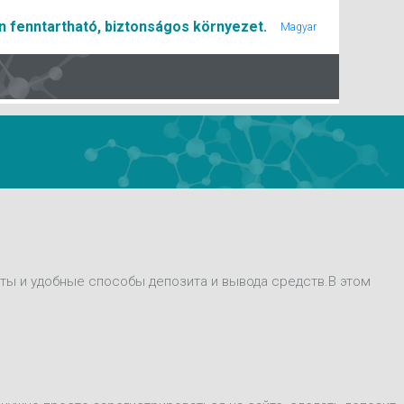
 fenntartható, biztonságos környezet.
Magyar
аты и удобные способы депозита и вывода средств.В этом