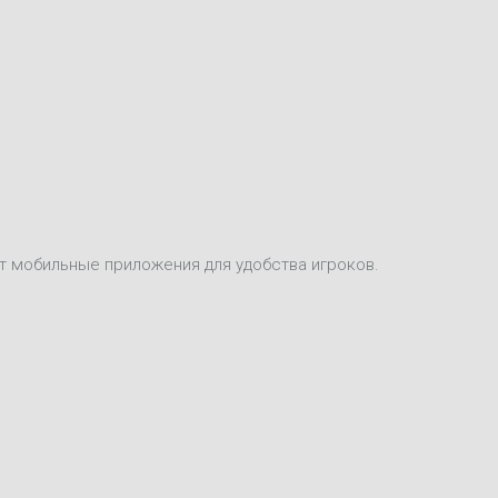
т мобильные приложения для удобства игроков.