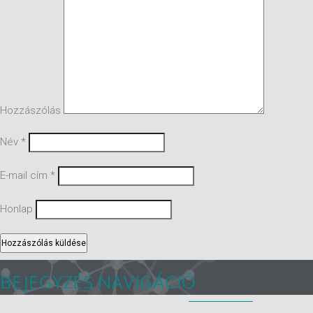
Hozzászólás
Név
*
E-mail cím
*
Honlap
BEJEGYZÉS NAVIGÁCIÓ