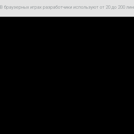
В браузерных играх разработчики используют от 20 до 200 лин