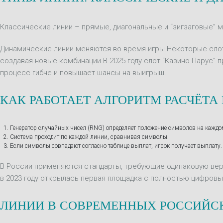
Классические линии – прямые, диагональные и “зигзаговые” м
Динамические линии меняются во время игры.Некоторые сл
создавая новые комбинации.В 2025 году слот “Казино Парус” 
процесс гибче и повышает шансы на выигрыш.
КАК РАБОТАЕТ АЛГОРИТМ РАСЧЁТА
Генератор случайных чисел (RNG) определяет положение символов на каждо
Система проходит по каждой линии, сравнивая символы.
Если символы совпадают согласно таблице выплат, игрок получает выплату.
В России применяются стандарты, требующие одинаковую веро
в 2023 году открылась первая площадка с полностью цифровы
ЛИНИИ В СОВРЕМЕННЫХ РОССИЙС