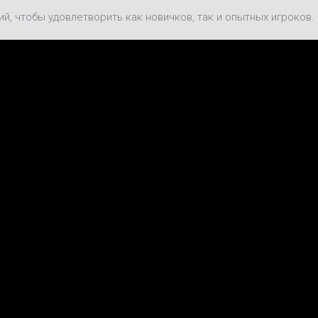
ий, чтобы удовлетворить как новичков, так и опытных игроков.