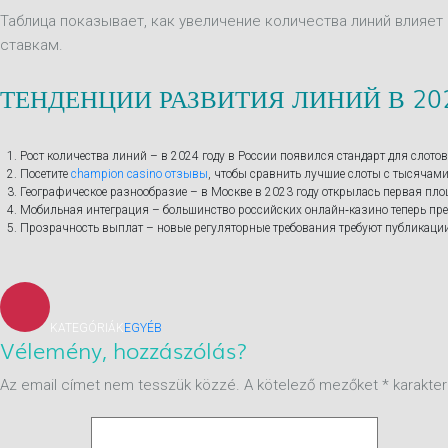
Таблица показывает, как увеличение количества линий влия
ставкам.
ТЕНДЕНЦИИ РАЗВИТИЯ ЛИНИЙ В 20
Рост количества линий – в 2024 году в России появился стандарт для слото
Посетите
champion casino отзывы
, чтобы сравнить лучшие слоты с тысячами
Географическое разнообразие – в Москве в 2023 году открылась первая пл
Мобильная интеграция – большинство российских онлайн‑казино теперь пре
Прозрачность выплат – новые регуляторные требования требуют публикации 
KATEGÓRIÁK
EGYÉB
Vélemény, hozzászólás?
Az email címet nem tesszük közzé.
A kötelező mezőket
*
karakterr